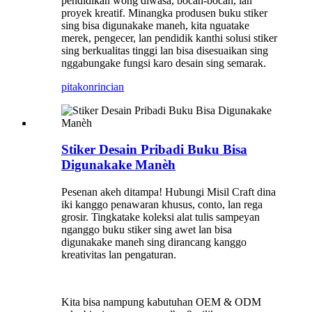
pendidikan wong diwasa, bocah-bocah, lan
proyek kreatif. Minangka produsen buku stiker
sing bisa digunakake maneh, kita nguatake
merek, pengecer, lan pendidik kanthi solusi stiker
sing berkualitas tinggi lan bisa disesuaikan sing
nggabungake fungsi karo desain sing semarak.
pitakon
rincian
Stiker Desain Pribadi Buku Bisa
Digunakake Manèh
Pesenan akeh ditampa! Hubungi Misil Craft dina
iki kanggo penawaran khusus, conto, lan rega
grosir. Tingkatake koleksi alat tulis sampeyan
nganggo buku stiker sing awet lan bisa
digunakake maneh sing dirancang kanggo
kreativitas lan pengaturan.
Kita bisa nampung kabutuhan OEM & ODM