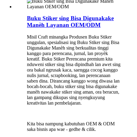
Buku Stiker sing Bisa Digunakake
Manèh Layanan OEM/ODM
Misil Craft minangka Produsen Buku Stiker
unggulan, spesialisasi ing Buku Stiker sing Bisa
Digunakake Manèh sing berkualitas tinggi
kanggo para perencana, jurnal, lan proyèk
kreatif. Buku Stiker Perencana premium kita
nduweni stiker sing bisa dipindhah lan awet sing
ora bakal ngrusak kaca, saengga cocog kanggo
nulis jurnal, scrapbooking, lan perencanaan
saben dina. Dirancang kanggo wong diwasa lan
bocah-bocah, buku stiker sing bisa digunakake
manèh nawakake stiker sing aman, ora beracun,
lan gampang dikupas sing nyengkuyung
kreativitas lan pembelajaran.
Kita bisa nampung kabutuhan OEM & ODM
saka bisnis apa wae - gedhe & cilik.