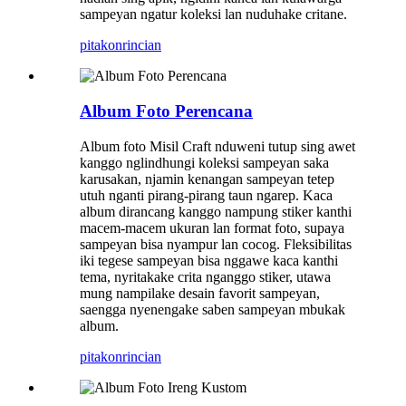
sampeyan ngatur koleksi lan nuduhake critane.
pitakon
rincian
Album Foto Perencana
Album foto Misil Craft nduweni tutup sing awet
kanggo nglindhungi koleksi sampeyan saka
karusakan, njamin kenangan sampeyan tetep
utuh nganti pirang-pirang taun ngarep. Kaca
album dirancang kanggo nampung stiker kanthi
macem-macem ukuran lan format foto, supaya
sampeyan bisa nyampur lan cocog. Fleksibilitas
iki tegese sampeyan bisa nggawe kaca kanthi
tema, nyritakake crita nganggo stiker, utawa
mung nampilake desain favorit sampeyan,
saengga nyenengake saben sampeyan mbukak
album.
pitakon
rincian