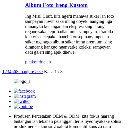
Album Foto Ireng Kustom
Ing Misil Craft, kita ngerti manawa stiker lan foto
sampeyan luwih saka mung obyek, nanging uga
minangka kenangan lan ekspresi sing larang
regane saka kepribadian unik sampeyan. Pramila
kita wis netepake maneh konsep panyimpenan
stiker nganggo album stiker ireng premium, sing
dirancang kanggo nganyarke koleksi sampeyan
dadi galeri sing apik dhewe.
pitakon
rincian
1
2
3
4
5
6
Sabanjure >
>>
Kaca 1 / 8
Produsen Percetakan OEM & ODM, kita fokus marang
tantangan lan tekanan pelanggan, terus nyedhiyakake solusi
produk percetakan sing paling kompetitif kanggo para