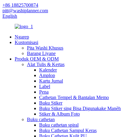
+86 18825700874
pitt@washiplanner.com
English
Ngarep
Kustomisasi
Pita Washi Khusus
Barang Liyane
Produk OEM & ODM
Alat Tulis & Kertas
Kalender
Amplop
Kartu Jurnal
Label
Pena
Cathetan Tempel & Bantalan Memo
Buku Stiker
Buku Stiker sing Bisa Digunakake Manèh
Stiker & Album Foto
Buku cathetan
Buku cathetan spiral
Buku Cathetan Sampul Keras
Buku Cathetan Kulit PU