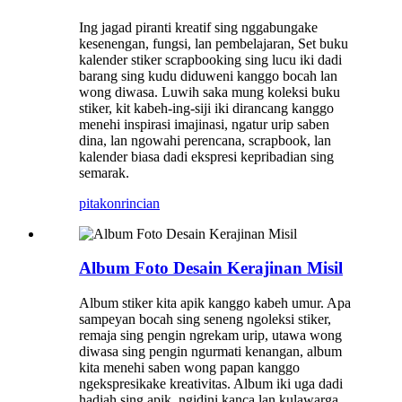
Ing jagad piranti kreatif sing nggabungake
kesenengan, fungsi, lan pembelajaran, Set buku
kalender stiker scrapbooking sing lucu iki dadi
barang sing kudu diduweni kanggo bocah lan
wong diwasa. Luwih saka mung koleksi buku
stiker, kit kabeh-ing-siji iki dirancang kanggo
menehi inspirasi imajinasi, ngatur urip saben
dina, lan ngowahi perencana, scrapbook, lan
kalender biasa dadi ekspresi kepribadian sing
semarak.
pitakon
rincian
Album Foto Desain Kerajinan Misil
Album stiker kita apik kanggo kabeh umur. Apa
sampeyan bocah sing seneng ngoleksi stiker,
remaja sing pengin ngrekam urip, utawa wong
diwasa sing pengin ngurmati kenangan, album
kita menehi saben wong papan kanggo
ngekspresikake kreativitas. Album iki uga dadi
hadiah sing apik, ngidini kanca lan kulawarga