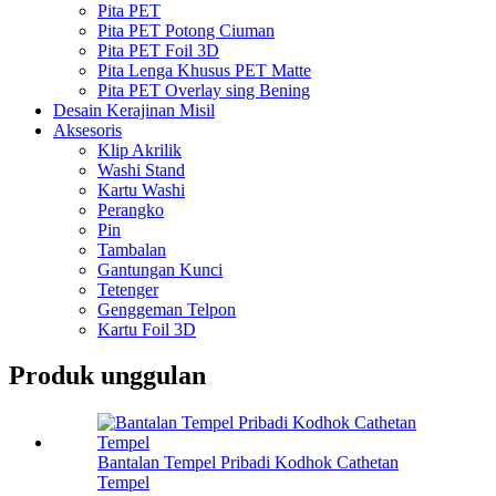
Pita PET
Pita PET Potong Ciuman
Pita PET Foil 3D
Pita Lenga Khusus PET Matte
Pita PET Overlay sing Bening
Desain Kerajinan Misil
Aksesoris
Klip Akrilik
Washi Stand
Kartu Washi
Perangko
Pin
Tambalan
Gantungan Kunci
Tetenger
Genggeman Telpon
Kartu Foil 3D
Produk unggulan
Bantalan Tempel Pribadi Kodhok Cathetan
Tempel