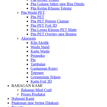
Pita Gulung Stiker sing Bisa Ditulis
Pita Kertas Khusus Tekstur
Pita Washi PET
Pita PET
Pita PET Potong Ciuman
Pita PET Foil 3D
Pita Lenga Khusus PET Matte
Pita PET Overlay sing Bening
Aksesoris
Klip Akrilik
Washi Stand
Kartu Washi
Perangko
Pin
Tambalan
Gantungan Kunci
Tetenger
Genggeman Telpon
Kartu Foil 3D
BABAGAN KAMI
Babagan Misil Craft
Proses Produksi
Hubungi Kami
Pitakonan sing Sering Ditakoni