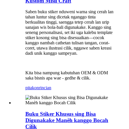
Kustom Misil Craft
Saben buku stiker nduweni warna sing cerah lan
tahan luntur sing dicetak nganggo tinta
berkualitas tinggi, saengga tetep cerah lan urip
sanajan wis bola-bali digunakake. Kanggo sing
seneng personalisasi, set iki uga kalebu template
stiker kosong sing bisa disesuaikan—cocok
kanggo nambah cathetan tulisan tangan, corat-
coret, utawa ilustrasi cilik, nggawe saben kreasi
dadi unik kanggo sampeyan.
Kita bisa nampung kabutuhan OEM & ODM
saka bisnis apa wae - gedhe & cilik.
pitakon
rincian
Buku Stiker Khusus sing Bisa
Digunakake Manèh kanggo Bocah
Cilik