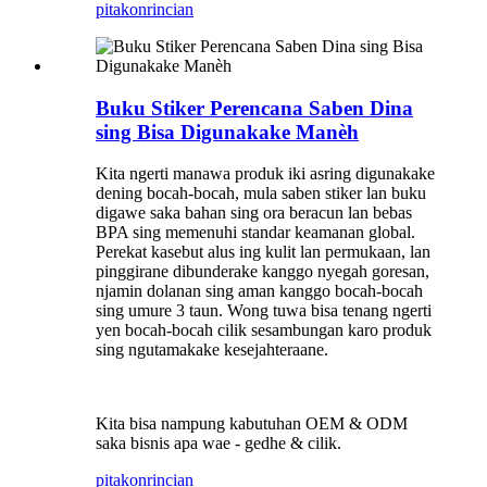
pitakon
rincian
Buku Stiker Perencana Saben Dina
sing Bisa Digunakake Manèh
Kita ngerti manawa produk iki asring digunakake
dening bocah-bocah, mula saben stiker lan buku
digawe saka bahan sing ora beracun lan bebas
BPA sing memenuhi standar keamanan global.
Perekat kasebut alus ing kulit lan permukaan, lan
pinggirane dibunderake kanggo nyegah goresan,
njamin dolanan sing aman kanggo bocah-bocah
sing umure 3 taun. Wong tuwa bisa tenang ngerti
yen bocah-bocah cilik sesambungan karo produk
sing ngutamakake kesejahteraane.
Kita bisa nampung kabutuhan OEM & ODM
saka bisnis apa wae - gedhe & cilik.
pitakon
rincian