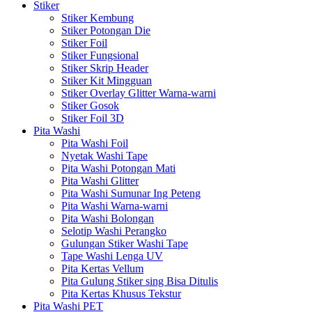
Stiker
Stiker Kembung
Stiker Potongan Die
Stiker Foil
Stiker Fungsional
Stiker Skrip Header
Stiker Kit Mingguan
Stiker Overlay Glitter Warna-warni
Stiker Gosok
Stiker Foil 3D
Pita Washi
Pita Washi Foil
Nyetak Washi Tape
Pita Washi Potongan Mati
Pita Washi Glitter
Pita Washi Sumunar Ing Peteng
Pita Washi Warna-warni
Pita Washi Bolongan
Selotip Washi Perangko
Gulungan Stiker Washi Tape
Tape Washi Lenga UV
Pita Kertas Vellum
Pita Gulung Stiker sing Bisa Ditulis
Pita Kertas Khusus Tekstur
Pita Washi PET