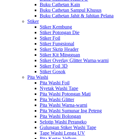
Buku Cathetan Kain
Buku Cathetan Sampul Khusus
Buku Cathetan Jahit & Jahitan Pelana
Stiker
Stiker Kembung
Stiker Potongan Die
Stiker Foil
Stiker Fungsional
Stiker Skrip Header
Stiker Kit Mingguan
Stiker Overlay Glitter Warna-warni
Stiker Foil 3D
Stiker Gosok
Pita Washi
Pita Washi Foil
Nyetak Washi Tape
Pita Washi Potongan Mati
Pita Washi Glitter
Pita Washi Warna-warni
Pita Washi Sumunar Ing Peteng
Pita Washi Bolongan
Selotip Washi Perangko
Gulungan Stiker Washi Tape
Tape Washi Lenga UV
Pita Kertas Vellum