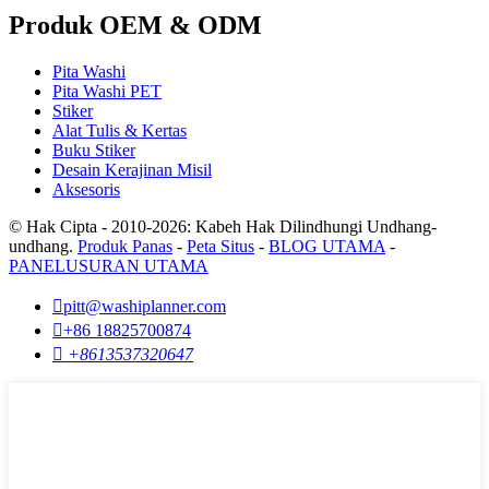
Produk OEM & ODM
Pita Washi
Pita Washi PET
Stiker
Alat Tulis & Kertas
Buku Stiker
Desain Kerajinan Misil
Aksesoris
© Hak Cipta - 2010-2026: Kabeh Hak Dilindhungi Undhang-
undhang.
Produk Panas
-
Peta Situs
-
BLOG UTAMA
-
PANELUSURAN UTAMA

pitt@washiplanner.com

+86 18825700874

+8613537320647