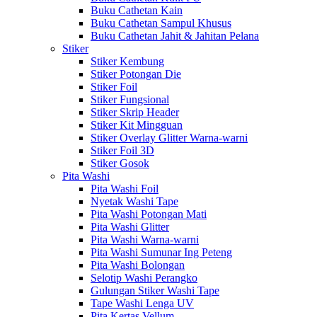
Buku Cathetan Kain
Buku Cathetan Sampul Khusus
Buku Cathetan Jahit & Jahitan Pelana
Stiker
Stiker Kembung
Stiker Potongan Die
Stiker Foil
Stiker Fungsional
Stiker Skrip Header
Stiker Kit Mingguan
Stiker Overlay Glitter Warna-warni
Stiker Foil 3D
Stiker Gosok
Pita Washi
Pita Washi Foil
Nyetak Washi Tape
Pita Washi Potongan Mati
Pita Washi Glitter
Pita Washi Warna-warni
Pita Washi Sumunar Ing Peteng
Pita Washi Bolongan
Selotip Washi Perangko
Gulungan Stiker Washi Tape
Tape Washi Lenga UV
Pita Kertas Vellum