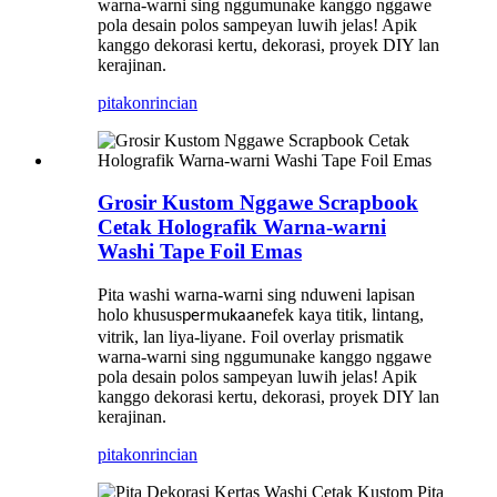
warna-warni sing nggumunake kanggo nggawe
pola desain polos sampeyan luwih jelas! Apik
kanggo dekorasi kertu, dekorasi, proyek DIY lan
kerajinan.
pitakon
rincian
Grosir Kustom Nggawe Scrapbook
Cetak Holografik Warna-warni
Washi Tape Foil Emas
Pita washi warna-warni sing nduweni lapisan
holo khusus
efek kaya titik, lintang,
permukaan
vitrik, lan liya-liyane. Foil overlay prismatik
warna-warni sing nggumunake kanggo nggawe
pola desain polos sampeyan luwih jelas! Apik
kanggo dekorasi kertu, dekorasi, proyek DIY lan
kerajinan.
pitakon
rincian