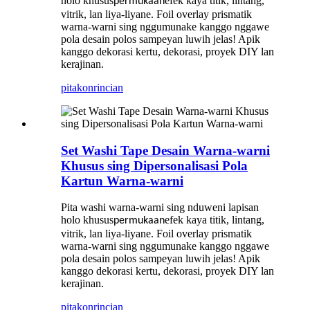
holo khusus
efek kaya titik, lintang,
permukaan
vitrik, lan liya-liyane. Foil overlay prismatik
warna-warni sing nggumunake kanggo nggawe
pola desain polos sampeyan luwih jelas! Apik
kanggo dekorasi kertu, dekorasi, proyek DIY lan
kerajinan.
pitakon
rincian
Set Washi Tape Desain Warna-warni
Khusus sing Dipersonalisasi Pola
Kartun Warna-warni
Pita washi warna-warni sing nduweni lapisan
holo khusus
efek kaya titik, lintang,
permukaan
vitrik, lan liya-liyane. Foil overlay prismatik
warna-warni sing nggumunake kanggo nggawe
pola desain polos sampeyan luwih jelas! Apik
kanggo dekorasi kertu, dekorasi, proyek DIY lan
kerajinan.
pitakon
rincian