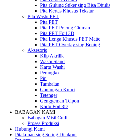
Pita Gulung Stiker sing Bisa Ditulis
Pita Kertas Khusus Tekstur
Pita Washi PET
Pita PET
Pita PET Potong Ciuman
Pita PET Foil 3D
Pita Lenga Khusus PET Matte
Pita PET Overlay sing Bening
Aksesoris
Klip Akrilik
Washi Stand
Kartu Washi
Perangko
Pin
Tambalan
Gantungan Kunci
Tetenger
Genggeman Telpon
Kartu Foil 3D
BABAGAN KAMI
Babagan Misil Craft
Proses Produksi
Hubungi Kami
Pitakonan sing Sering Ditakoni