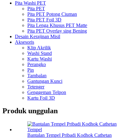
Pita Washi PET
Pita PET
Pita PET Potong Ciuman
Pita PET Foil 3D
Pita Lenga Khusus PET Matte
Pita PET Overlay sing Bening
Desain Kerajinan Misil
Aksesoris
Klip Akrilik
Washi Stand
Kartu Washi
Perangko
Pin
Tambalan
Gantungan Kunci
Tetenger
Genggeman Telpon
Kartu Foil 3D
Produk unggulan
Bantalan Tempel Pribadi Kodhok Cathetan