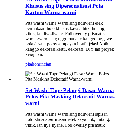
Khusus sing Dipersonalisasi Pola
Kartun Warna-warni
Pita washi warna-warni sing nduweni efek
permukaan holo khusus kayata titik, lintang,
vitrik, lan liya-liyane. Foil overlay prismatik
warna-warni sing nggumunake kanggo nggawe
pola desain polos sampeyan luwih jelas! Apik
kanggo dekorasi kertu, dekorasi, DIY lan proyek
kerajinan.
pitakon
rincian
Set Washi Tape Pelangi Dasar Warna
Polos Pita Masking Dekoratif Warna-
warni
Pita washi warna-warni sing nduweni lapisan
holo khusus
efek kaya titik, lintang,
permukaan
vitrik, lan liya-liyane. Foil overlay prismatik