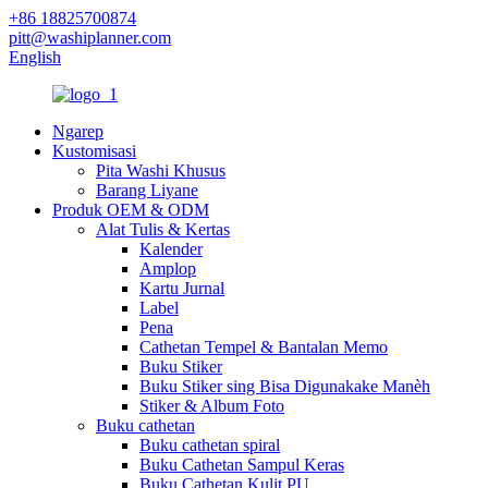
+86 18825700874
pitt@washiplanner.com
English
Ngarep
Kustomisasi
Pita Washi Khusus
Barang Liyane
Produk OEM & ODM
Alat Tulis & Kertas
Kalender
Amplop
Kartu Jurnal
Label
Pena
Cathetan Tempel & Bantalan Memo
Buku Stiker
Buku Stiker sing Bisa Digunakake Manèh
Stiker & Album Foto
Buku cathetan
Buku cathetan spiral
Buku Cathetan Sampul Keras
Buku Cathetan Kulit PU