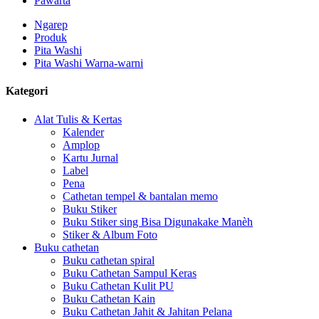
Pawarta
Ngarep
Produk
Pita Washi
Pita Washi Warna-warni
Kategori
Alat Tulis & Kertas
Kalender
Amplop
Kartu Jurnal
Label
Pena
Cathetan tempel & bantalan memo
Buku Stiker
Buku Stiker sing Bisa Digunakake Manèh
Stiker & Album Foto
Buku cathetan
Buku cathetan spiral
Buku Cathetan Sampul Keras
Buku Cathetan Kulit PU
Buku Cathetan Kain
Buku Cathetan Jahit & Jahitan Pelana