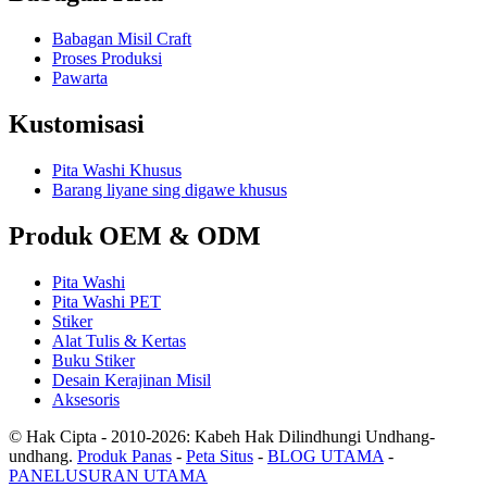
Babagan Misil Craft
Proses Produksi
Pawarta
Kustomisasi
Pita Washi Khusus
Barang liyane sing digawe khusus
Produk OEM & ODM
Pita Washi
Pita Washi PET
Stiker
Alat Tulis & Kertas
Buku Stiker
Desain Kerajinan Misil
Aksesoris
© Hak Cipta - 2010-2026: Kabeh Hak Dilindhungi Undhang-
undhang.
Produk Panas
-
Peta Situs
-
BLOG UTAMA
-
PANELUSURAN UTAMA