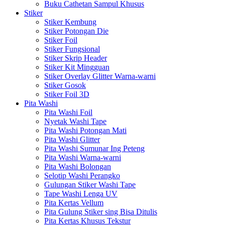
Buku Cathetan Sampul Khusus
Stiker
Stiker Kembung
Stiker Potongan Die
Stiker Foil
Stiker Fungsional
Stiker Skrip Header
Stiker Kit Mingguan
Stiker Overlay Glitter Warna-warni
Stiker Gosok
Stiker Foil 3D
Pita Washi
Pita Washi Foil
Nyetak Washi Tape
Pita Washi Potongan Mati
Pita Washi Glitter
Pita Washi Sumunar Ing Peteng
Pita Washi Warna-warni
Pita Washi Bolongan
Selotip Washi Perangko
Gulungan Stiker Washi Tape
Tape Washi Lenga UV
Pita Kertas Vellum
Pita Gulung Stiker sing Bisa Ditulis
Pita Kertas Khusus Tekstur