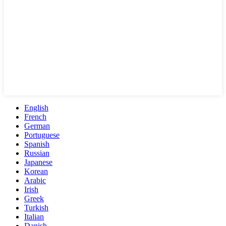
English
French
German
Portuguese
Spanish
Russian
Japanese
Korean
Arabic
Irish
Greek
Turkish
Italian
Danish