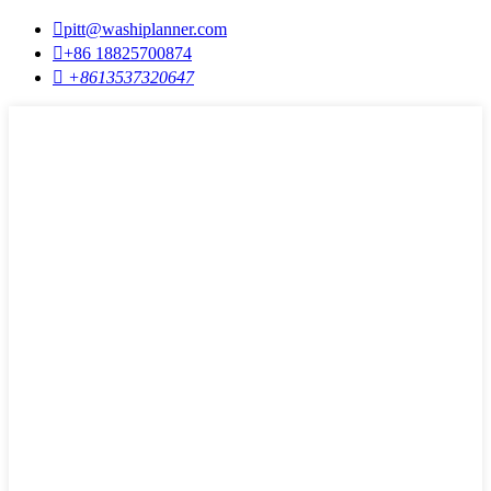

pitt@washiplanner.com

+86 18825700874

+8613537320647