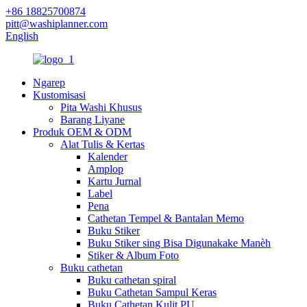
+86 18825700874
pitt@washiplanner.com
English
Ngarep
Kustomisasi
Pita Washi Khusus
Barang Liyane
Produk OEM & ODM
Alat Tulis & Kertas
Kalender
Amplop
Kartu Jurnal
Label
Pena
Cathetan Tempel & Bantalan Memo
Buku Stiker
Buku Stiker sing Bisa Digunakake Manèh
Stiker & Album Foto
Buku cathetan
Buku cathetan spiral
Buku Cathetan Sampul Keras
Buku Cathetan Kulit PU