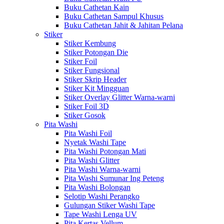
Buku Cathetan Kain
Buku Cathetan Sampul Khusus
Buku Cathetan Jahit & Jahitan Pelana
Stiker
Stiker Kembung
Stiker Potongan Die
Stiker Foil
Stiker Fungsional
Stiker Skrip Header
Stiker Kit Mingguan
Stiker Overlay Glitter Warna-warni
Stiker Foil 3D
Stiker Gosok
Pita Washi
Pita Washi Foil
Nyetak Washi Tape
Pita Washi Potongan Mati
Pita Washi Glitter
Pita Washi Warna-warni
Pita Washi Sumunar Ing Peteng
Pita Washi Bolongan
Selotip Washi Perangko
Gulungan Stiker Washi Tape
Tape Washi Lenga UV
Pita Kertas Vellum