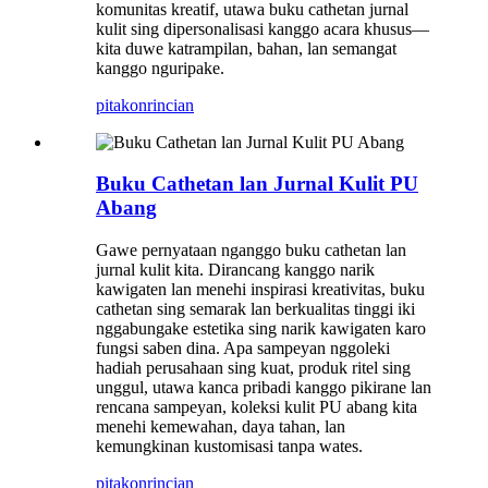
komunitas kreatif, utawa buku cathetan jurnal
kulit sing dipersonalisasi kanggo acara khusus—
kita duwe katrampilan, bahan, lan semangat
kanggo nguripake.
pitakon
rincian
Buku Cathetan lan Jurnal Kulit PU
Abang
Gawe pernyataan nganggo buku cathetan lan
jurnal kulit kita. Dirancang kanggo narik
kawigaten lan menehi inspirasi kreativitas, buku
cathetan sing semarak lan berkualitas tinggi iki
nggabungake estetika sing narik kawigaten karo
fungsi saben dina. Apa sampeyan nggoleki
hadiah perusahaan sing kuat, produk ritel sing
unggul, utawa kanca pribadi kanggo pikirane lan
rencana sampeyan, koleksi kulit PU abang kita
menehi kemewahan, daya tahan, lan
kemungkinan kustomisasi tanpa wates.
pitakon
rincian