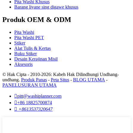
Pita Washi Khusus
Barang liyane sing digawe khusus
Produk OEM & ODM
Pita Washi
Pita Washi PET
Stiker
Alat Tulis & Kertas
Buku Stiker
Desain Kerajinan Misil
Aksesoris
© Hak Cipta - 2010-2026: Kabeh Hak Dilindhungi Undhang-
undhang.
Produk Panas
-
Peta Situs
-
BLOG UTAMA
-
PANELUSURAN UTAMA

pitt@washiplanner.com

+86 18825700874

+8613537320647