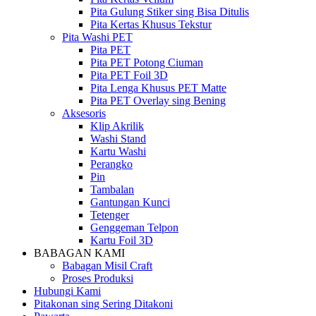
Pita Gulung Stiker sing Bisa Ditulis
Pita Kertas Khusus Tekstur
Pita Washi PET
Pita PET
Pita PET Potong Ciuman
Pita PET Foil 3D
Pita Lenga Khusus PET Matte
Pita PET Overlay sing Bening
Aksesoris
Klip Akrilik
Washi Stand
Kartu Washi
Perangko
Pin
Tambalan
Gantungan Kunci
Tetenger
Genggeman Telpon
Kartu Foil 3D
BABAGAN KAMI
Babagan Misil Craft
Proses Produksi
Hubungi Kami
Pitakonan sing Sering Ditakoni