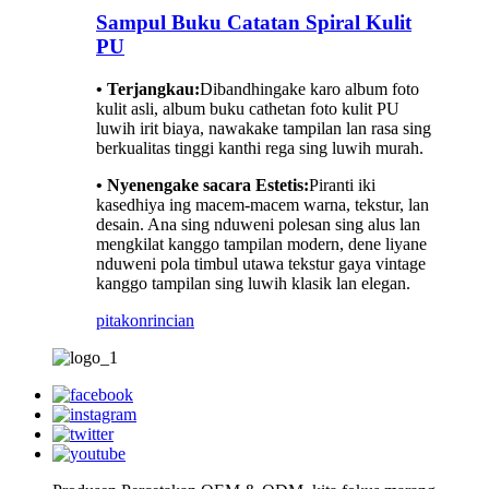
Sampul Buku Catatan Spiral Kulit
PU
• Terjangkau:
Dibandhingake karo album foto
kulit asli, album buku cathetan foto kulit PU
luwih irit biaya, nawakake tampilan lan rasa sing
berkualitas tinggi kanthi rega sing luwih murah.
• Nyenengake sacara Estetis:
Piranti iki
kasedhiya ing macem-macem warna, tekstur, lan
desain. Ana sing nduweni polesan sing alus lan
mengkilat kanggo tampilan modern, dene liyane
nduweni pola timbul utawa tekstur gaya vintage
kanggo tampilan sing luwih klasik lan elegan.
pitakon
rincian