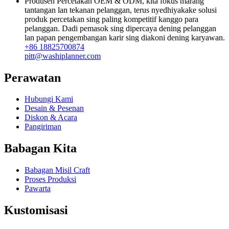
Produsen Percetakan OEM & ODM, kita fokus marang
tantangan lan tekanan pelanggan, terus nyedhiyakake solusi
produk percetakan sing paling kompetitif kanggo para
pelanggan. Dadi pemasok sing dipercaya dening pelanggan
lan papan pengembangan karir sing diakoni dening karyawan.
+86 18825700874
pitt@washiplanner.com
Perawatan
Hubungi Kami
Desain & Pesenan
Diskon & Acara
Pangiriman
Babagan Kita
Babagan Misil Craft
Proses Produksi
Pawarta
Kustomisasi