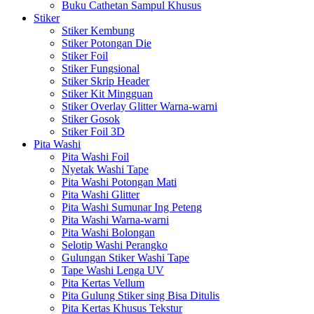
Buku Cathetan Sampul Khusus
Stiker
Stiker Kembung
Stiker Potongan Die
Stiker Foil
Stiker Fungsional
Stiker Skrip Header
Stiker Kit Mingguan
Stiker Overlay Glitter Warna-warni
Stiker Gosok
Stiker Foil 3D
Pita Washi
Pita Washi Foil
Nyetak Washi Tape
Pita Washi Potongan Mati
Pita Washi Glitter
Pita Washi Sumunar Ing Peteng
Pita Washi Warna-warni
Pita Washi Bolongan
Selotip Washi Perangko
Gulungan Stiker Washi Tape
Tape Washi Lenga UV
Pita Kertas Vellum
Pita Gulung Stiker sing Bisa Ditulis
Pita Kertas Khusus Tekstur