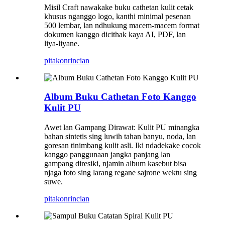
Misil Craft nawakake buku cathetan kulit cetak
khusus nganggo logo, kanthi minimal pesenan
500 lembar, lan ndhukung macem-macem format
dokumen kanggo dicithak kaya AI, PDF, lan
liya-liyane.
pitakon
rincian
Album Buku Cathetan Foto Kanggo
Kulit PU
Awet lan Gampang Dirawat: Kulit PU minangka
bahan sintetis sing luwih tahan banyu, noda, lan
goresan tinimbang kulit asli. Iki ndadekake cocok
kanggo panggunaan jangka panjang lan
gampang diresiki, njamin album kasebut bisa
njaga foto sing larang regane sajrone wektu sing
suwe.
pitakon
rincian