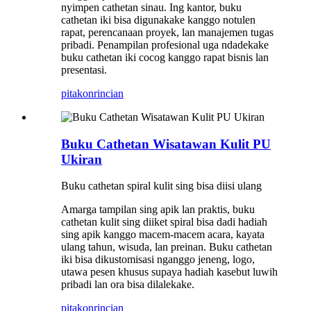
nyimpen cathetan sinau. Ing kantor, buku
cathetan iki bisa digunakake kanggo notulen
rapat, perencanaan proyek, lan manajemen tugas
pribadi. Penampilan profesional uga ndadekake
buku cathetan iki cocog kanggo rapat bisnis lan
presentasi.
pitakon
rincian
Buku Cathetan Wisatawan Kulit PU
Ukiran
Buku cathetan spiral kulit sing bisa diisi ulang
Amarga tampilan sing apik lan praktis, buku
cathetan kulit sing diiket spiral bisa dadi hadiah
sing apik kanggo macem-macem acara, kayata
ulang tahun, wisuda, lan preinan. Buku cathetan
iki bisa dikustomisasi nganggo jeneng, logo,
utawa pesen khusus supaya hadiah kasebut luwih
pribadi lan ora bisa dilalekake.
pitakon
rincian