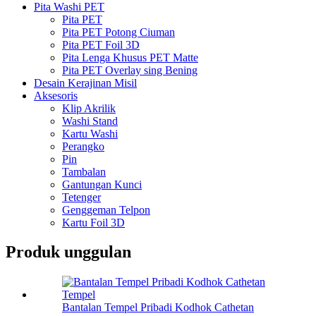
Pita Washi PET
Pita PET
Pita PET Potong Ciuman
Pita PET Foil 3D
Pita Lenga Khusus PET Matte
Pita PET Overlay sing Bening
Desain Kerajinan Misil
Aksesoris
Klip Akrilik
Washi Stand
Kartu Washi
Perangko
Pin
Tambalan
Gantungan Kunci
Tetenger
Genggeman Telpon
Kartu Foil 3D
Produk unggulan
Bantalan Tempel Pribadi Kodhok Cathetan