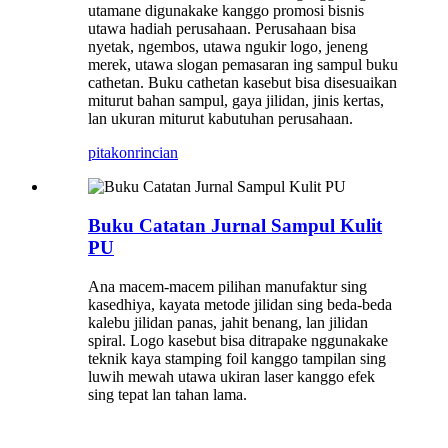
utamane digunakake kanggo promosi bisnis
utawa hadiah perusahaan. Perusahaan bisa
nyetak, ngembos, utawa ngukir logo, jeneng
merek, utawa slogan pemasaran ing sampul buku
cathetan. Buku cathetan kasebut bisa disesuaikan
miturut bahan sampul, gaya jilidan, jinis kertas,
lan ukuran miturut kabutuhan perusahaan.
pitakon
rincian
Buku Catatan Jurnal Sampul Kulit
PU
Ana macem-macem pilihan manufaktur sing
kasedhiya, kayata metode jilidan sing beda-beda
kalebu jilidan panas, jahit benang, lan jilidan
spiral. Logo kasebut bisa ditrapake nggunakake
teknik kaya stamping foil kanggo tampilan sing
luwih mewah utawa ukiran laser kanggo efek
sing tepat lan tahan lama.