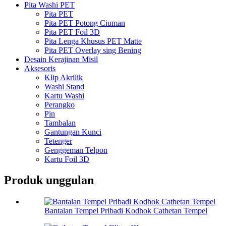
Pita Washi PET
Pita PET
Pita PET Potong Ciuman
Pita PET Foil 3D
Pita Lenga Khusus PET Matte
Pita PET Overlay sing Bening
Desain Kerajinan Misil
Aksesoris
Klip Akrilik
Washi Stand
Kartu Washi
Perangko
Pin
Tambalan
Gantungan Kunci
Tetenger
Genggeman Telpon
Kartu Foil 3D
Produk unggulan
Bantalan Tempel Pribadi Kodhok Cathetan Tempel