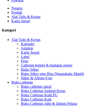
Pawarta
Ngarep
Produk
Alat Tulis & Kertas
Kartu Jurnal
Kategori
Alat Tulis & Kertas
Kalender
Amplop
Kartu Jurnal
Label
Pena
Cathetan tempel & bantalan memo
Buku Stiker
Buku Stiker sing Bisa Digunakake Manèh
Stiker & Album Foto
Buku cathetan
Buku cathetan spiral
Buku Cathetan Sampul Keras
Buku Cathetan Kulit PU
Buku Cathetan Kain
Buku Cathetan Jahit & Jahitan Pelana