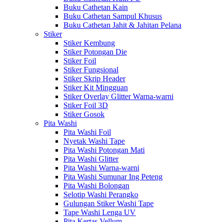
Buku Cathetan Kain
Buku Cathetan Sampul Khusus
Buku Cathetan Jahit & Jahitan Pelana
Stiker
Stiker Kembung
Stiker Potongan Die
Stiker Foil
Stiker Fungsional
Stiker Skrip Header
Stiker Kit Mingguan
Stiker Overlay Glitter Warna-warni
Stiker Foil 3D
Stiker Gosok
Pita Washi
Pita Washi Foil
Nyetak Washi Tape
Pita Washi Potongan Mati
Pita Washi Glitter
Pita Washi Warna-warni
Pita Washi Sumunar Ing Peteng
Pita Washi Bolongan
Selotip Washi Perangko
Gulungan Stiker Washi Tape
Tape Washi Lenga UV
Pita Kertas Vellum