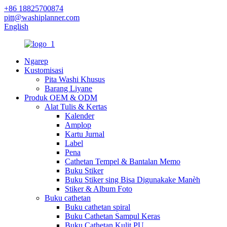
+86 18825700874
pitt@washiplanner.com
English
Ngarep
Kustomisasi
Pita Washi Khusus
Barang Liyane
Produk OEM & ODM
Alat Tulis & Kertas
Kalender
Amplop
Kartu Jurnal
Label
Pena
Cathetan Tempel & Bantalan Memo
Buku Stiker
Buku Stiker sing Bisa Digunakake Manèh
Stiker & Album Foto
Buku cathetan
Buku cathetan spiral
Buku Cathetan Sampul Keras
Buku Cathetan Kulit PU