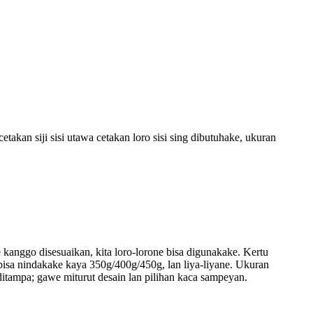
takan siji sisi utawa cetakan loro sisi sing dibutuhake, ukuran
anggo disesuaikan, kita loro-lorone bisa digunakake. Kertu
bisa nindakake kaya 350g/400g/450g, lan liya-liyane. Ukuran
ditampa; gawe miturut desain lan pilihan kaca sampeyan.