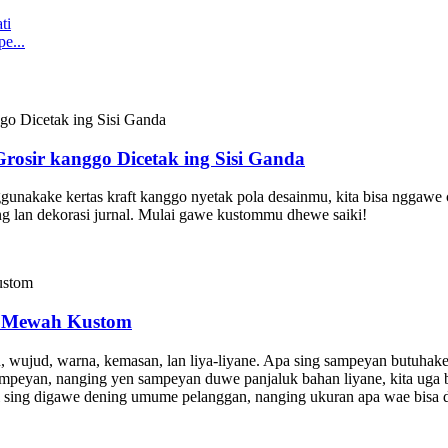
e...
osir kanggo Dicetak ing Sisi Ganda
gunakake kertas kraft kanggo nyetak pola desainmu, kita bisa nggawe ce
ng lan dekorasi jurnal. Mulai gawe kustommu dhewe saiki!
s Mewah Kustom
wujud, warna, kemasan, lan liya-liyane. Apa sing sampeyan butuhake k
ampeyan, nanging yen sampeyan duwe panjaluk bahan liyane, kita uga 
inci sing digawe dening umume pelanggan, nanging ukuran apa wae bisa 