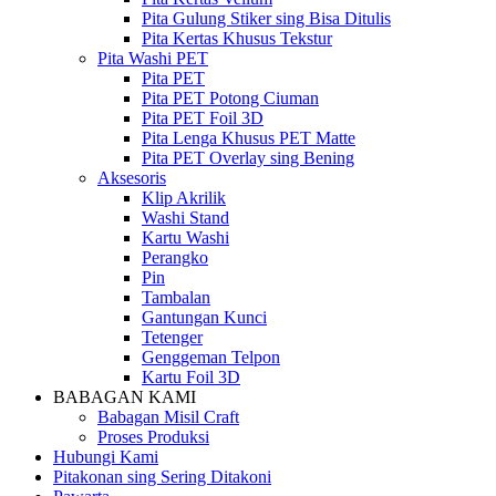
Pita Gulung Stiker sing Bisa Ditulis
Pita Kertas Khusus Tekstur
Pita Washi PET
Pita PET
Pita PET Potong Ciuman
Pita PET Foil 3D
Pita Lenga Khusus PET Matte
Pita PET Overlay sing Bening
Aksesoris
Klip Akrilik
Washi Stand
Kartu Washi
Perangko
Pin
Tambalan
Gantungan Kunci
Tetenger
Genggeman Telpon
Kartu Foil 3D
BABAGAN KAMI
Babagan Misil Craft
Proses Produksi
Hubungi Kami
Pitakonan sing Sering Ditakoni