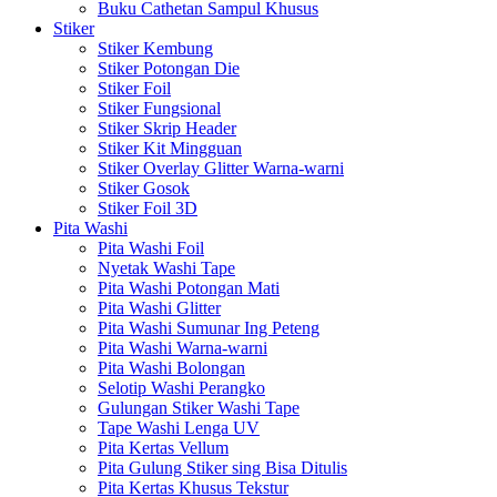
Buku Cathetan Sampul Khusus
Stiker
Stiker Kembung
Stiker Potongan Die
Stiker Foil
Stiker Fungsional
Stiker Skrip Header
Stiker Kit Mingguan
Stiker Overlay Glitter Warna-warni
Stiker Gosok
Stiker Foil 3D
Pita Washi
Pita Washi Foil
Nyetak Washi Tape
Pita Washi Potongan Mati
Pita Washi Glitter
Pita Washi Sumunar Ing Peteng
Pita Washi Warna-warni
Pita Washi Bolongan
Selotip Washi Perangko
Gulungan Stiker Washi Tape
Tape Washi Lenga UV
Pita Kertas Vellum
Pita Gulung Stiker sing Bisa Ditulis
Pita Kertas Khusus Tekstur