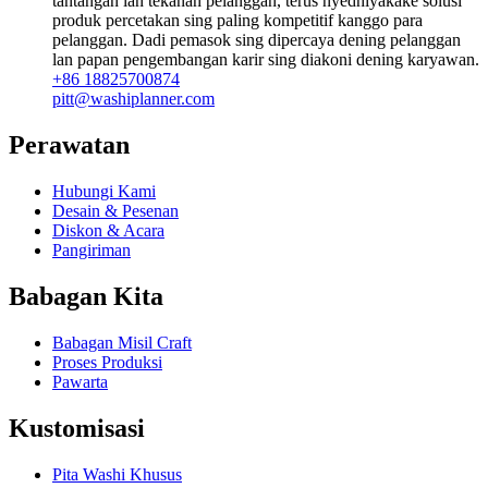
tantangan lan tekanan pelanggan, terus nyedhiyakake solusi
produk percetakan sing paling kompetitif kanggo para
pelanggan. Dadi pemasok sing dipercaya dening pelanggan
lan papan pengembangan karir sing diakoni dening karyawan.
+86 18825700874
pitt@washiplanner.com
Perawatan
Hubungi Kami
Desain & Pesenan
Diskon & Acara
Pangiriman
Babagan Kita
Babagan Misil Craft
Proses Produksi
Pawarta
Kustomisasi
Pita Washi Khusus