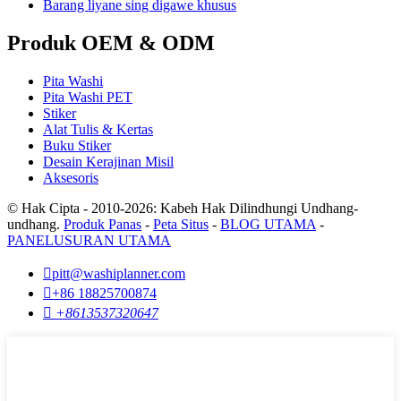
Barang liyane sing digawe khusus
Produk OEM & ODM
Pita Washi
Pita Washi PET
Stiker
Alat Tulis & Kertas
Buku Stiker
Desain Kerajinan Misil
Aksesoris
© Hak Cipta - 2010-2026: Kabeh Hak Dilindhungi Undhang-
undhang.
Produk Panas
-
Peta Situs
-
BLOG UTAMA
-
PANELUSURAN UTAMA

pitt@washiplanner.com

+86 18825700874

+8613537320647