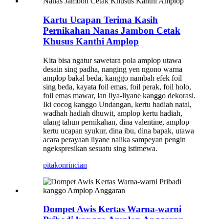
Kartu Ucapan Terima Kasih
Pernikahan Nanas Jambon Cetak
Khusus Kanthi Amplop
Kita bisa ngatur sawetara pola amplop utawa
desain sing padha, nanging yen ngono warna
amplop bakal beda, kanggo nambah efek foil
sing beda, kayata foil emas, foil perak, foil holo,
foil emas mawar, lan liya-liyane kanggo dekorasi.
Iki cocog kanggo Undangan, kertu hadiah natal,
wadhah hadiah dhuwit, amplop kertu hadiah,
ulang tahun pernikahan, dina valentine, amplop
kertu ucapan syukur, dina ibu, dina bapak, utawa
acara perayaan liyane nalika sampeyan pengin
ngekspresikan sesuatu sing istimewa.
pitakon
rincian
Dompet Awis Kertas Warna-warni