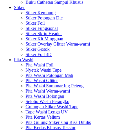
Buku Cathetan Sampul Khusus
Stiker
Stiker Kembung
Stiker Potongan Die
Stiker Foil
Stiker Fungsional
Stiker Skrip Header
Stiker Kit Mingguan
Stiker Overlay Glitter Warna-warni
Stiker Gosok
Stiker Foil 3D
Pita Washi
Pita Washi Foil
Nyetak Washi Tape
Pita Washi Potongan Mati
Pita Washi Glitter
Pita Washi Sumunar Ing Peteng
Pita Washi Warna-warni
Pita Washi Bolongan
Selotip Washi Perangko
Gulungan Stiker Washi Tape
Tape Washi Lenga UV
Pita Kertas Vellum
Pita Gulung Stiker sing Bisa Ditulis
Pita Kertas Khusus Tekstur