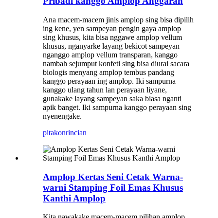
Pribadi kanggo Amplop Anggaran
Ana macem-macem jinis amplop sing bisa dipilih
ing kene, yen sampeyan pengin gaya amplop
sing khusus, kita bisa nggawe amplop vellum
khusus, nganyarke layang bekicot sampeyan
nganggo amplop vellum transparan, kanggo
nambah sejumput konfeti sing bisa diurai sacara
biologis menyang amplop tembus pandang
kanggo perayaan ing amplop. Iki sampurna
kanggo ulang tahun lan perayaan liyane,
gunakake layang sampeyan saka biasa nganti
apik banget. Iki sampurna kanggo perayaan sing
nyenengake.
pitakon
rincian
Amplop Kertas Seni Cetak Warna-
warni Stamping Foil Emas Khusus
Kanthi Amplop
Kita nawakake macem-macem pilihan amplop