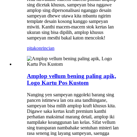
sing dicetak khusus, sampeyan bisa nggawe
amplop sing dipersonalisasi nganggo desain
sampeyan dhewe utawa kita mbantu ngirim
template desain kosong kanggo sampeyan
miwiti. Kanthi macem-macem stok kertas lan
ukuran sing bisa dipilih, amplop khusus
sampeyan mesthi bakal katon mencolok!
pitakon
rincian
Amplop vellum bening paling apik,
Logo Kartu Pos Kustom
Nanging yen sampeyan nggoleki barang sing
pancen istimewa lan ora ana tandhingane,
sampeyan bisa milih amplop kraft khusus kita.
Digawe saka kertas kraft premium kanthi
perhatian maksimal marang detail, amplop iki
nampilake keanggunan lan kelas. Sifat vellum
sing transparan nambahake sentuhan misteri lan
rasa seneng ing layang sampeyan, saengga