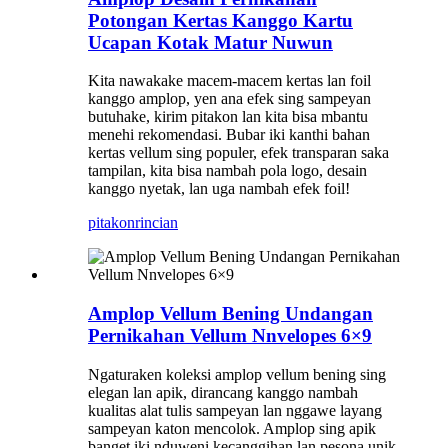
Potongan Kertas Kanggo Kartu
Ucapan Kotak Matur Nuwun
Kita nawakake macem-macem kertas lan foil
kanggo amplop, yen ana efek sing sampeyan
butuhake, kirim pitakon lan kita bisa mbantu
menehi rekomendasi. Bubar iki kanthi bahan
kertas vellum sing populer, efek transparan saka
tampilan, kita bisa nambah pola logo, desain
kanggo nyetak, lan uga nambah efek foil!
pitakon
rincian
Amplop Vellum Bening Undangan
Pernikahan Vellum Nnvelopes 6×9
Ngaturaken koleksi amplop vellum bening sing
elegan lan apik, dirancang kanggo nambah
kualitas alat tulis sampeyan lan nggawe layang
sampeyan katon mencolok. Amplop sing apik
banget iki nduweni kecanggihan lan pesona unik