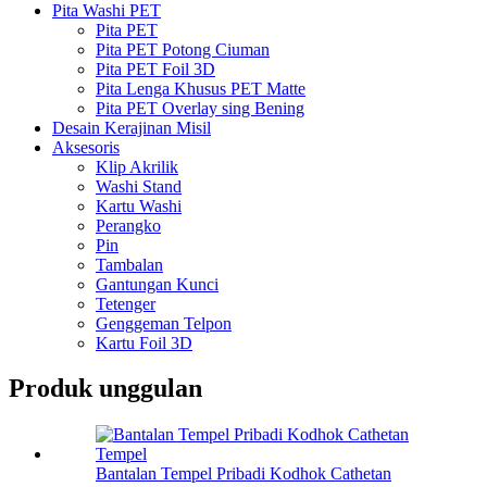
Pita Washi PET
Pita PET
Pita PET Potong Ciuman
Pita PET Foil 3D
Pita Lenga Khusus PET Matte
Pita PET Overlay sing Bening
Desain Kerajinan Misil
Aksesoris
Klip Akrilik
Washi Stand
Kartu Washi
Perangko
Pin
Tambalan
Gantungan Kunci
Tetenger
Genggeman Telpon
Kartu Foil 3D
Produk unggulan
Bantalan Tempel Pribadi Kodhok Cathetan