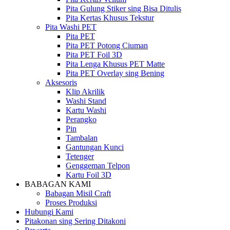
Pita Gulung Stiker sing Bisa Ditulis
Pita Kertas Khusus Tekstur
Pita Washi PET
Pita PET
Pita PET Potong Ciuman
Pita PET Foil 3D
Pita Lenga Khusus PET Matte
Pita PET Overlay sing Bening
Aksesoris
Klip Akrilik
Washi Stand
Kartu Washi
Perangko
Pin
Tambalan
Gantungan Kunci
Tetenger
Genggeman Telpon
Kartu Foil 3D
BABAGAN KAMI
Babagan Misil Craft
Proses Produksi
Hubungi Kami
Pitakonan sing Sering Ditakoni