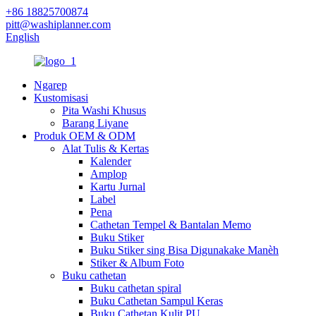
+86 18825700874
pitt@washiplanner.com
English
Ngarep
Kustomisasi
Pita Washi Khusus
Barang Liyane
Produk OEM & ODM
Alat Tulis & Kertas
Kalender
Amplop
Kartu Jurnal
Label
Pena
Cathetan Tempel & Bantalan Memo
Buku Stiker
Buku Stiker sing Bisa Digunakake Manèh
Stiker & Album Foto
Buku cathetan
Buku cathetan spiral
Buku Cathetan Sampul Keras
Buku Cathetan Kulit PU