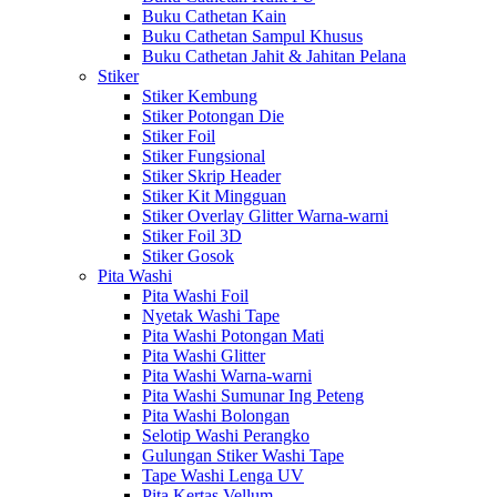
Buku Cathetan Kain
Buku Cathetan Sampul Khusus
Buku Cathetan Jahit & Jahitan Pelana
Stiker
Stiker Kembung
Stiker Potongan Die
Stiker Foil
Stiker Fungsional
Stiker Skrip Header
Stiker Kit Mingguan
Stiker Overlay Glitter Warna-warni
Stiker Foil 3D
Stiker Gosok
Pita Washi
Pita Washi Foil
Nyetak Washi Tape
Pita Washi Potongan Mati
Pita Washi Glitter
Pita Washi Warna-warni
Pita Washi Sumunar Ing Peteng
Pita Washi Bolongan
Selotip Washi Perangko
Gulungan Stiker Washi Tape
Tape Washi Lenga UV
Pita Kertas Vellum