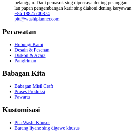
pelanggan. Dadi pemasok sing dipercaya dening pelanggan
lan papan pengembangan karir sing diakoni dening karyawan.
+86 18825700874
pitt@washiplanner.com
Perawatan
Hubungi Kami
Desain & Pesenan
Diskon & Acara
Pangiriman
Babagan Kita
Babagan Misil Craft
Proses Produksi
Pawarta
Kustomisasi
Pita Washi Khusus
Barang liyane sing digawe khusus