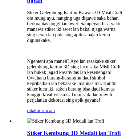
bocah
Stiker Gelembung Kartun Kawaii 3D Misil Craft
ora mung ayu, nanging uga digawe saka bahan
berkualitas tinggi lan awet. Sampeyan bisa yakin
manawa stiker iki awet lan bakal njaga warna
sing cerah lan pola sing apik sanajan kerep
digunakake.
Ngenteni apa maneh? Ayo lan rasakake stiker
gelembung kartun 3D sing lucu saka Misil Craft
lan bukak jagad kreativitas lan kesenengan!
Owahana barang-barangmu dadi simbol
kepribadian lan bebasake imajinasimu. Kanthi
stiker lucu iki, saben barang bisa dadi kanvas
kanggo kreativitasmu. Tuku saiki lan miwiti
perjalanan dekorasi sing apik gayane!
pitakon
rincian
Stiker Kembung 3D Medali lan Trofi