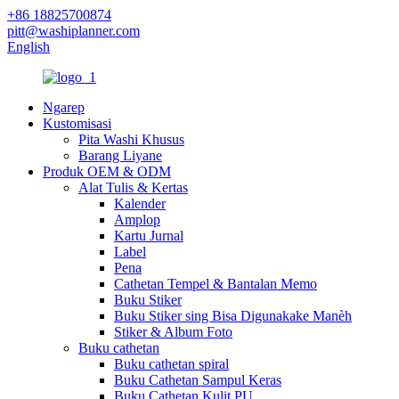
+86 18825700874
pitt@washiplanner.com
English
Ngarep
Kustomisasi
Pita Washi Khusus
Barang Liyane
Produk OEM & ODM
Alat Tulis & Kertas
Kalender
Amplop
Kartu Jurnal
Label
Pena
Cathetan Tempel & Bantalan Memo
Buku Stiker
Buku Stiker sing Bisa Digunakake Manèh
Stiker & Album Foto
Buku cathetan
Buku cathetan spiral
Buku Cathetan Sampul Keras
Buku Cathetan Kulit PU