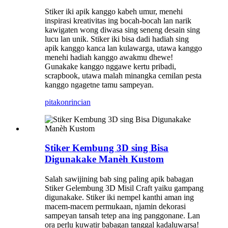
Stiker iki apik kanggo kabeh umur, menehi
inspirasi kreativitas ing bocah-bocah lan narik
kawigaten wong diwasa sing seneng desain sing
lucu lan unik. Stiker iki bisa dadi hadiah sing
apik kanggo kanca lan kulawarga, utawa kanggo
menehi hadiah kanggo awakmu dhewe!
Gunakake kanggo nggawe kertu pribadi,
scrapbook, utawa malah minangka cemilan pesta
kanggo ngagetne tamu sampeyan.
pitakon
rincian
Stiker Kembung 3D sing Bisa
Digunakake Manèh Kustom
Salah sawijining bab sing paling apik babagan
Stiker Gelembung 3D Misil Craft yaiku gampang
digunakake. Stiker iki nempel kanthi aman ing
macem-macem permukaan, njamin dekorasi
sampeyan tansah tetep ana ing panggonane. Lan
ora perlu kuwatir babagan tanggal kadaluwarsa!