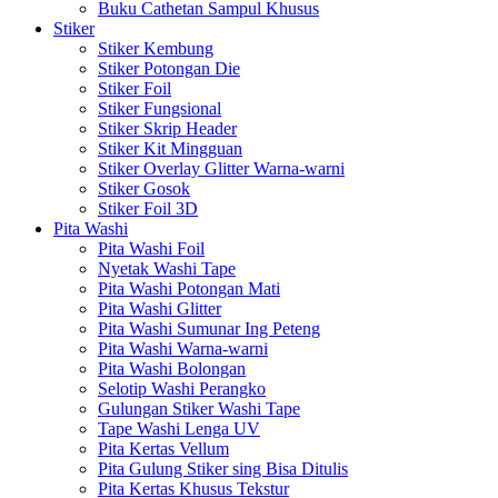
Buku Cathetan Sampul Khusus
Stiker
Stiker Kembung
Stiker Potongan Die
Stiker Foil
Stiker Fungsional
Stiker Skrip Header
Stiker Kit Mingguan
Stiker Overlay Glitter Warna-warni
Stiker Gosok
Stiker Foil 3D
Pita Washi
Pita Washi Foil
Nyetak Washi Tape
Pita Washi Potongan Mati
Pita Washi Glitter
Pita Washi Sumunar Ing Peteng
Pita Washi Warna-warni
Pita Washi Bolongan
Selotip Washi Perangko
Gulungan Stiker Washi Tape
Tape Washi Lenga UV
Pita Kertas Vellum
Pita Gulung Stiker sing Bisa Ditulis
Pita Kertas Khusus Tekstur