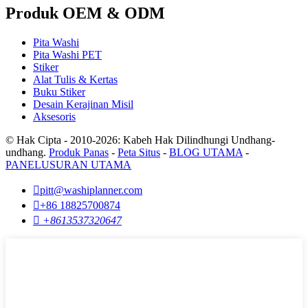
Produk OEM & ODM
Pita Washi
Pita Washi PET
Stiker
Alat Tulis & Kertas
Buku Stiker
Desain Kerajinan Misil
Aksesoris
© Hak Cipta - 2010-2026: Kabeh Hak Dilindhungi Undhang-
undhang.
Produk Panas
-
Peta Situs
-
BLOG UTAMA
-
PANELUSURAN UTAMA

pitt@washiplanner.com

+86 18825700874

+8613537320647