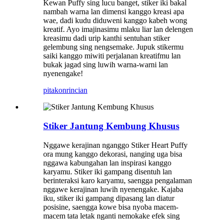
Kewan Puffy sing lucu banget, stiker iki bakal
nambah warna lan dimensi kanggo kreasi apa
wae, dadi kudu diduweni kanggo kabeh wong
kreatif. Ayo imajinasimu mlaku liar lan delengen
kreasimu dadi urip kanthi sentuhan stiker
gelembung sing nengsemake. Jupuk stikermu
saiki kanggo miwiti perjalanan kreatifmu lan
bukak jagad sing luwih warna-warni lan
nyenengake!
pitakon
rincian
Stiker Jantung Kembung Khusus
Nggawe kerajinan nganggo Stiker Heart Puffy
ora mung kanggo dekorasi, nanging uga bisa
nggawa kabungahan lan inspirasi kanggo
karyamu. Stiker iki gampang disentuh lan
berinteraksi karo karyamu, saengga pengalaman
nggawe kerajinan luwih nyenengake. Kajaba
iku, stiker iki gampang dipasang lan diatur
posisine, saengga kowe bisa nyoba macem-
macem tata letak nganti nemokake efek sing