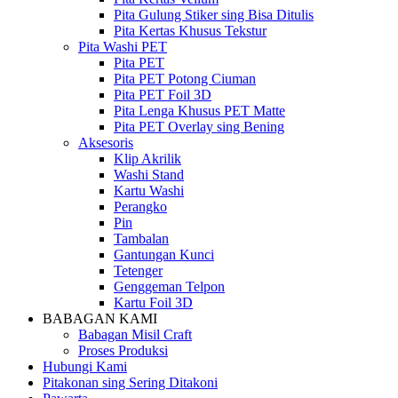
Pita Gulung Stiker sing Bisa Ditulis
Pita Kertas Khusus Tekstur
Pita Washi PET
Pita PET
Pita PET Potong Ciuman
Pita PET Foil 3D
Pita Lenga Khusus PET Matte
Pita PET Overlay sing Bening
Aksesoris
Klip Akrilik
Washi Stand
Kartu Washi
Perangko
Pin
Tambalan
Gantungan Kunci
Tetenger
Genggeman Telpon
Kartu Foil 3D
BABAGAN KAMI
Babagan Misil Craft
Proses Produksi
Hubungi Kami
Pitakonan sing Sering Ditakoni