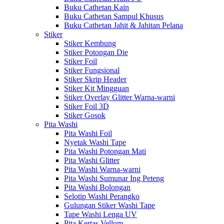
Buku Cathetan Kain
Buku Cathetan Sampul Khusus
Buku Cathetan Jahit & Jahitan Pelana
Stiker
Stiker Kembung
Stiker Potongan Die
Stiker Foil
Stiker Fungsional
Stiker Skrip Header
Stiker Kit Mingguan
Stiker Overlay Glitter Warna-warni
Stiker Foil 3D
Stiker Gosok
Pita Washi
Pita Washi Foil
Nyetak Washi Tape
Pita Washi Potongan Mati
Pita Washi Glitter
Pita Washi Warna-warni
Pita Washi Sumunar Ing Peteng
Pita Washi Bolongan
Selotip Washi Perangko
Gulungan Stiker Washi Tape
Tape Washi Lenga UV
Pita Kertas Vellum