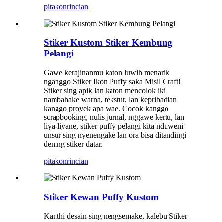
pitakon
rincian
Stiker Kustom Stiker Kembung
Pelangi
Gawe kerajinanmu katon luwih menarik
nganggo Stiker Ikon Puffy saka Misil Craft!
Stiker sing apik lan katon mencolok iki
nambahake warna, tekstur, lan kepribadian
kanggo proyek apa wae. Cocok kanggo
scrapbooking, nulis jurnal, nggawe kertu, lan
liya-liyane, stiker puffy pelangi kita nduweni
unsur sing nyenengake lan ora bisa ditandingi
dening stiker datar.
pitakon
rincian
Stiker Kewan Puffy Kustom
Kanthi desain sing nengsemake, kalebu Stiker