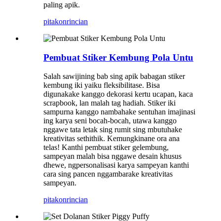
paling apik.
pitakon
rincian
Pembuat Stiker Kembung Pola Untu
Salah sawijining bab sing apik babagan stiker
kembung iki yaiku fleksibilitase. Bisa
digunakake kanggo dekorasi kertu ucapan, kaca
scrapbook, lan malah tag hadiah. Stiker iki
sampurna kanggo nambahake sentuhan imajinasi
ing karya seni bocah-bocah, utawa kanggo
nggawe tata letak sing rumit sing mbutuhake
kreativitas sethithik. Kemungkinane ora ana
telas! Kanthi pembuat stiker gelembung,
sampeyan malah bisa nggawe desain khusus
dhewe, ngpersonalisasi karya sampeyan kanthi
cara sing pancen nggambarake kreativitas
sampeyan.
pitakon
rincian