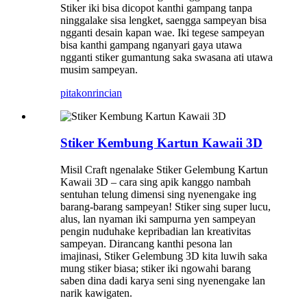
Stiker iki bisa dicopot kanthi gampang tanpa
ninggalake sisa lengket, saengga sampeyan bisa
ngganti desain kapan wae. Iki tegese sampeyan
bisa kanthi gampang nganyari gaya utawa
ngganti stiker gumantung saka swasana ati utawa
musim sampeyan.
pitakon
rincian
Stiker Kembung Kartun Kawaii 3D
Misil Craft ngenalake Stiker Gelembung Kartun
Kawaii 3D – cara sing apik kanggo nambah
sentuhan telung dimensi sing nyenengake ing
barang-barang sampeyan! Stiker sing super lucu,
alus, lan nyaman iki sampurna yen sampeyan
pengin nuduhake kepribadian lan kreativitas
sampeyan. Dirancang kanthi pesona lan
imajinasi, Stiker Gelembung 3D kita luwih saka
mung stiker biasa; stiker iki ngowahi barang
saben dina dadi karya seni sing nyenengake lan
narik kawigaten.