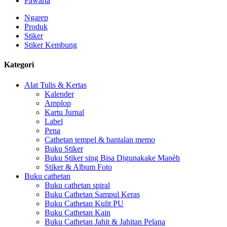
Pawarta
Ngarep
Produk
Stiker
Stiker Kembung
Kategori
Alat Tulis & Kertas
Kalender
Amplop
Kartu Jurnal
Label
Pena
Cathetan tempel & bantalan memo
Buku Stiker
Buku Stiker sing Bisa Digunakake Manèh
Stiker & Album Foto
Buku cathetan
Buku cathetan spiral
Buku Cathetan Sampul Keras
Buku Cathetan Kulit PU
Buku Cathetan Kain
Buku Cathetan Jahit & Jahitan Pelana