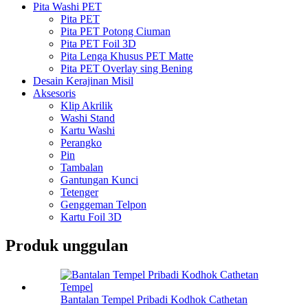
Pita Washi PET
Pita PET
Pita PET Potong Ciuman
Pita PET Foil 3D
Pita Lenga Khusus PET Matte
Pita PET Overlay sing Bening
Desain Kerajinan Misil
Aksesoris
Klip Akrilik
Washi Stand
Kartu Washi
Perangko
Pin
Tambalan
Gantungan Kunci
Tetenger
Genggeman Telpon
Kartu Foil 3D
Produk unggulan
Bantalan Tempel Pribadi Kodhok Cathetan