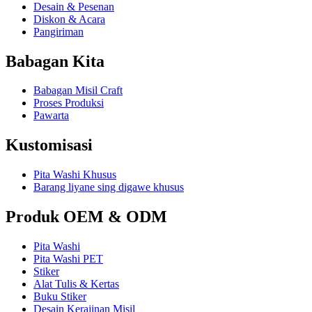
Desain & Pesenan
Diskon & Acara
Pangiriman
Babagan Kita
Babagan Misil Craft
Proses Produksi
Pawarta
Kustomisasi
Pita Washi Khusus
Barang liyane sing digawe khusus
Produk OEM & ODM
Pita Washi
Pita Washi PET
Stiker
Alat Tulis & Kertas
Buku Stiker
Desain Kerajinan Misil