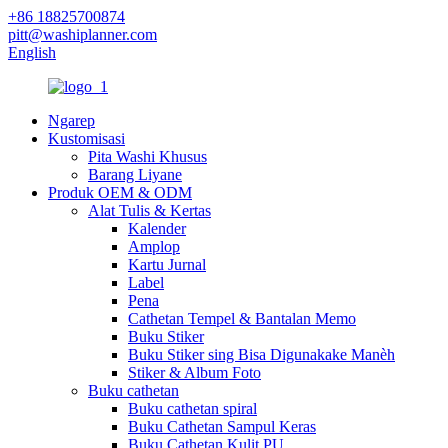
+86 18825700874
pitt@washiplanner.com
English
Ngarep
Kustomisasi
Pita Washi Khusus
Barang Liyane
Produk OEM & ODM
Alat Tulis & Kertas
Kalender
Amplop
Kartu Jurnal
Label
Pena
Cathetan Tempel & Bantalan Memo
Buku Stiker
Buku Stiker sing Bisa Digunakake Manèh
Stiker & Album Foto
Buku cathetan
Buku cathetan spiral
Buku Cathetan Sampul Keras
Buku Cathetan Kulit PU