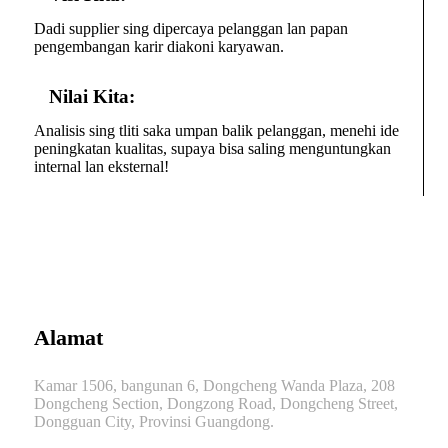
Dadi supplier sing dipercaya pelanggan lan papan
pengembangan karir diakoni karyawan.
Nilai Kita:
Analisis sing tliti saka umpan balik pelanggan, menehi ide
peningkatan kualitas, supaya bisa saling menguntungkan
internal lan eksternal!
Alamat
Kamar 1506, bangunan 6, Dongcheng Wanda Plaza, 208
Dongcheng Section, Dongzong Road, Dongcheng Street,
Dongguan City, Provinsi Guangdong.