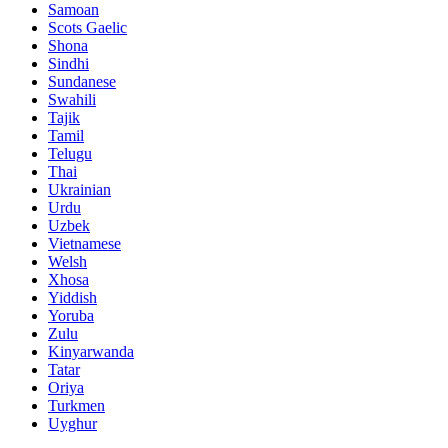
Samoan
Scots Gaelic
Shona
Sindhi
Sundanese
Swahili
Tajik
Tamil
Telugu
Thai
Ukrainian
Urdu
Uzbek
Vietnamese
Welsh
Xhosa
Yiddish
Yoruba
Zulu
Kinyarwanda
Tatar
Oriya
Turkmen
Uyghur