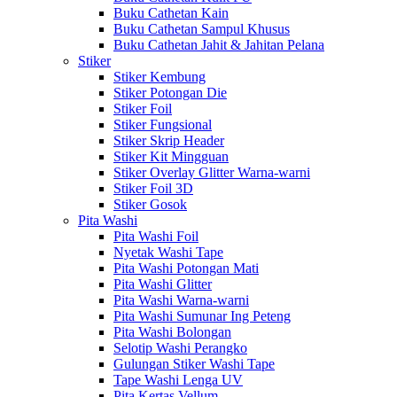
Buku Cathetan Kain
Buku Cathetan Sampul Khusus
Buku Cathetan Jahit & Jahitan Pelana
Stiker
Stiker Kembung
Stiker Potongan Die
Stiker Foil
Stiker Fungsional
Stiker Skrip Header
Stiker Kit Mingguan
Stiker Overlay Glitter Warna-warni
Stiker Foil 3D
Stiker Gosok
Pita Washi
Pita Washi Foil
Nyetak Washi Tape
Pita Washi Potongan Mati
Pita Washi Glitter
Pita Washi Warna-warni
Pita Washi Sumunar Ing Peteng
Pita Washi Bolongan
Selotip Washi Perangko
Gulungan Stiker Washi Tape
Tape Washi Lenga UV
Pita Kertas Vellum