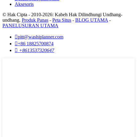
Aksesoris
© Hak Cipta - 2010-2026: Kabeh Hak Dilindhungi Undhang-
undhang.
Produk Panas
-
Peta Situs
-
BLOG UTAMA
-
PANELUSURAN UTAMA

pitt@washiplanner.com

+86 18825700874

+8613537320647