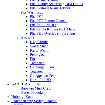
Pita Gulung Stiker sing Bisa Ditulis
Pita Kertas Khusus Tekstur
Pita Washi PET
Pita PET
Pita PET Potong Ciuman
Pita PET Foil 3D
Pita Lenga Khusus PET Matte
Pita PET Overlay sing Bening
Aksesoris
Klip Akrilik
Washi Stand
Kartu Washi
Perangko
Pin
Tambalan
Gantungan Kunci
Tetenger
Genggeman Telpon
Kartu Foil 3D
BABAGAN KAMI
Babagan Misil Craft
Proses Produksi
Hubungi Kami
Pitakonan sing Sering Ditakoni