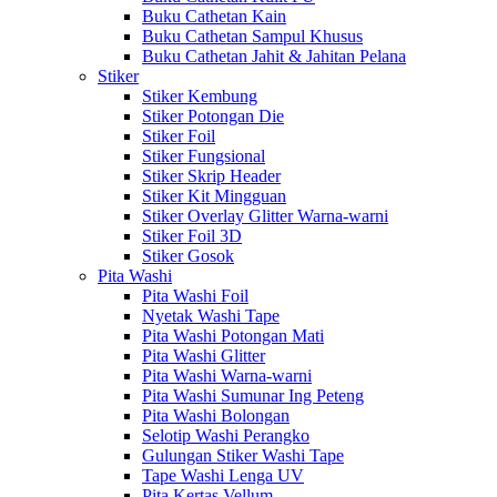
Buku Cathetan Kain
Buku Cathetan Sampul Khusus
Buku Cathetan Jahit & Jahitan Pelana
Stiker
Stiker Kembung
Stiker Potongan Die
Stiker Foil
Stiker Fungsional
Stiker Skrip Header
Stiker Kit Mingguan
Stiker Overlay Glitter Warna-warni
Stiker Foil 3D
Stiker Gosok
Pita Washi
Pita Washi Foil
Nyetak Washi Tape
Pita Washi Potongan Mati
Pita Washi Glitter
Pita Washi Warna-warni
Pita Washi Sumunar Ing Peteng
Pita Washi Bolongan
Selotip Washi Perangko
Gulungan Stiker Washi Tape
Tape Washi Lenga UV
Pita Kertas Vellum