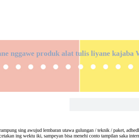
ne nggawe produk alat tulis liyane kajaba
k rampung sing awujud lembaran utawa gulungan / teknik / paket, adhed
takan ing wektu iki, sampeyan bisa menehi conto tampilan saka inter