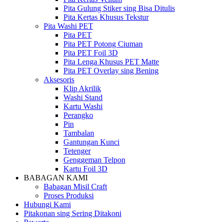
Pita Gulung Stiker sing Bisa Ditulis
Pita Kertas Khusus Tekstur
Pita Washi PET
Pita PET
Pita PET Potong Ciuman
Pita PET Foil 3D
Pita Lenga Khusus PET Matte
Pita PET Overlay sing Bening
Aksesoris
Klip Akrilik
Washi Stand
Kartu Washi
Perangko
Pin
Tambalan
Gantungan Kunci
Tetenger
Genggeman Telpon
Kartu Foil 3D
BABAGAN KAMI
Babagan Misil Craft
Proses Produksi
Hubungi Kami
Pitakonan sing Sering Ditakoni