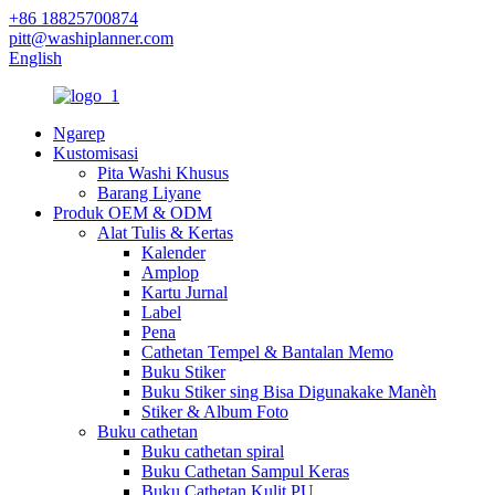
+86 18825700874
pitt@washiplanner.com
English
Ngarep
Kustomisasi
Pita Washi Khusus
Barang Liyane
Produk OEM & ODM
Alat Tulis & Kertas
Kalender
Amplop
Kartu Jurnal
Label
Pena
Cathetan Tempel & Bantalan Memo
Buku Stiker
Buku Stiker sing Bisa Digunakake Manèh
Stiker & Album Foto
Buku cathetan
Buku cathetan spiral
Buku Cathetan Sampul Keras
Buku Cathetan Kulit PU