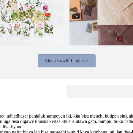
Sinau Luwih Lanjut>>
ket, adhedhasar panjaluk sampeyan iki, kita bisa menehi kutipan sing 
uga bisa digawe khusus kertas khusus utawa gsm. Sampul buku cathetan
n liya-liyane.
nggo ngirit biaya lan bisa ngowahi wujud kaya kembang, ati, lan liya-l