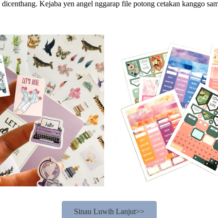
ng dicenthang. Kejaba yen angel nggarap file potong cetakan kanggo sa
Sinau Luwih Lanjut>>