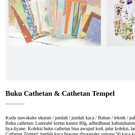
Buku Cathetan & Cathetan Tempel
Kudu nawakake ukuran / jumlah / jumlah kaca / Bahan / teknik / pa
Buku cathetan: Lumrahé kertas kantor 80g, adhedhasar kabutuhanmu 
liya-liyane. Koleksi buku cathetan bisa awujud koil, jalur koleksi, la
Cathetan Tempel: jumlah kaca biasane disaranake sajrone 50 kaca ka