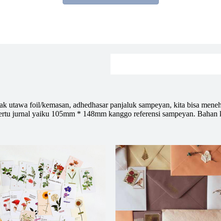
tak utawa foil/kemasan, adhedhasar panjaluk sampeyan, kita bisa men
rtu jurnal yaiku 105mm * 148mm kanggo referensi sampeyan. Bahan ker