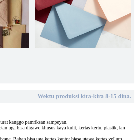
Wektu produksi kira-kira 8-15 dina.
akurat kanggo pamriksan sampeyan.
 uga bisa digawe khusus kaya kulit, kertas kertu, plastik, lan
iyane. Bahan bisa uga kertas kantor biasa utawa kertas vellum,