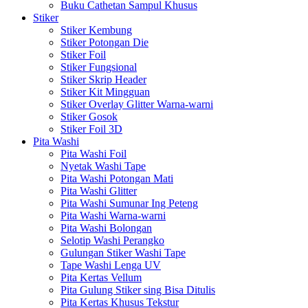
Buku Cathetan Sampul Khusus
Stiker
Stiker Kembung
Stiker Potongan Die
Stiker Foil
Stiker Fungsional
Stiker Skrip Header
Stiker Kit Mingguan
Stiker Overlay Glitter Warna-warni
Stiker Gosok
Stiker Foil 3D
Pita Washi
Pita Washi Foil
Nyetak Washi Tape
Pita Washi Potongan Mati
Pita Washi Glitter
Pita Washi Sumunar Ing Peteng
Pita Washi Warna-warni
Pita Washi Bolongan
Selotip Washi Perangko
Gulungan Stiker Washi Tape
Tape Washi Lenga UV
Pita Kertas Vellum
Pita Gulung Stiker sing Bisa Ditulis
Pita Kertas Khusus Tekstur