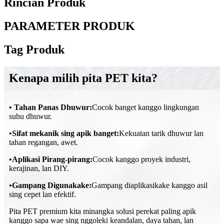
Rincian Produk
PARAMETER PRODUK
Tag Produk
Kenapa milih pita PET kita?
• Tahan Panas Dhuwur:
Cocok banget kanggo lingkungan
suhu dhuwur.
•
Sifat mekanik sing apik banget:
Kekuatan tarik dhuwur lan
tahan regangan, awet.
•
Aplikasi Pirang-pirang:
Cocok kanggo proyek industri,
kerajinan, lan DIY.
•
Gampang Digunakake:
Gampang diaplikasikake kanggo asil
sing cepet lan efektif.
Pita PET premium kita minangka solusi perekat paling apik
kanggo sapa wae sing nggoleki keandalan, daya tahan, lan