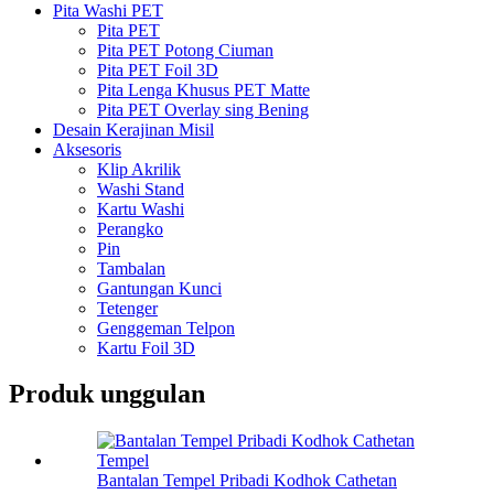
Pita Washi PET
Pita PET
Pita PET Potong Ciuman
Pita PET Foil 3D
Pita Lenga Khusus PET Matte
Pita PET Overlay sing Bening
Desain Kerajinan Misil
Aksesoris
Klip Akrilik
Washi Stand
Kartu Washi
Perangko
Pin
Tambalan
Gantungan Kunci
Tetenger
Genggeman Telpon
Kartu Foil 3D
Produk unggulan
Bantalan Tempel Pribadi Kodhok Cathetan