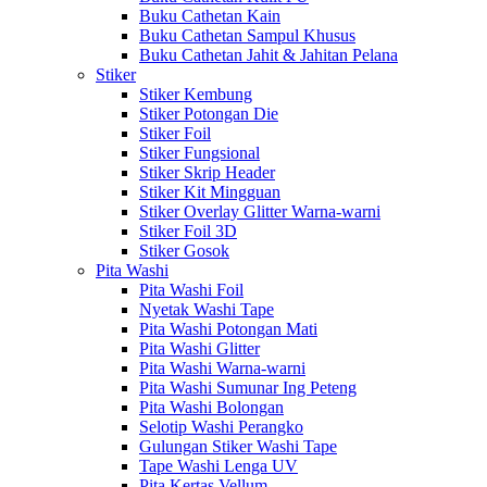
Buku Cathetan Kain
Buku Cathetan Sampul Khusus
Buku Cathetan Jahit & Jahitan Pelana
Stiker
Stiker Kembung
Stiker Potongan Die
Stiker Foil
Stiker Fungsional
Stiker Skrip Header
Stiker Kit Mingguan
Stiker Overlay Glitter Warna-warni
Stiker Foil 3D
Stiker Gosok
Pita Washi
Pita Washi Foil
Nyetak Washi Tape
Pita Washi Potongan Mati
Pita Washi Glitter
Pita Washi Warna-warni
Pita Washi Sumunar Ing Peteng
Pita Washi Bolongan
Selotip Washi Perangko
Gulungan Stiker Washi Tape
Tape Washi Lenga UV
Pita Kertas Vellum