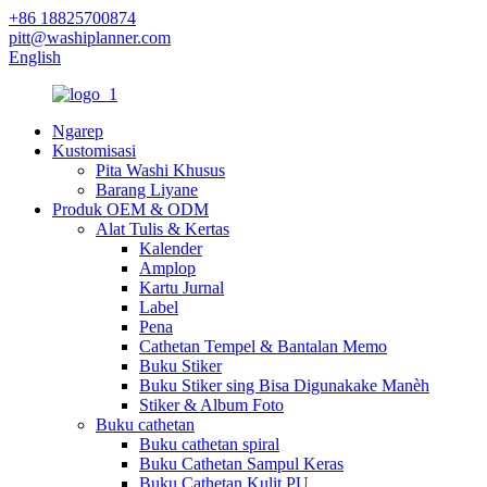
+86 18825700874
pitt@washiplanner.com
English
Ngarep
Kustomisasi
Pita Washi Khusus
Barang Liyane
Produk OEM & ODM
Alat Tulis & Kertas
Kalender
Amplop
Kartu Jurnal
Label
Pena
Cathetan Tempel & Bantalan Memo
Buku Stiker
Buku Stiker sing Bisa Digunakake Manèh
Stiker & Album Foto
Buku cathetan
Buku cathetan spiral
Buku Cathetan Sampul Keras
Buku Cathetan Kulit PU