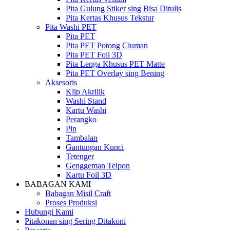
Pita Gulung Stiker sing Bisa Ditulis
Pita Kertas Khusus Tekstur
Pita Washi PET
Pita PET
Pita PET Potong Ciuman
Pita PET Foil 3D
Pita Lenga Khusus PET Matte
Pita PET Overlay sing Bening
Aksesoris
Klip Akrilik
Washi Stand
Kartu Washi
Perangko
Pin
Tambalan
Gantungan Kunci
Tetenger
Genggeman Telpon
Kartu Foil 3D
BABAGAN KAMI
Babagan Misil Craft
Proses Produksi
Hubungi Kami
Pitakonan sing Sering Ditakoni