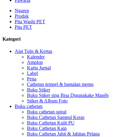
Pawarta
Ngarep
Produk
Pita Washi PET
Pita PET
Kategori
Alat Tulis & Kertas
Kalender
Amplop
Kartu Jurnal
Label
Pena
Cathetan tempel & bantalan memo
Buku Stiker
Buku Stiker sing Bisa Digunakake Manèh
Stiker & Album Foto
Buku cathetan
Buku cathetan spiral
Buku Cathetan Sampul Keras
Buku Cathetan Kulit PU
Buku Cathetan Kain
Buku Cathetan Jahit & Jahitan Pelana