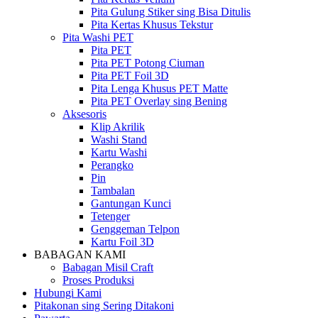
Pita Gulung Stiker sing Bisa Ditulis
Pita Kertas Khusus Tekstur
Pita Washi PET
Pita PET
Pita PET Potong Ciuman
Pita PET Foil 3D
Pita Lenga Khusus PET Matte
Pita PET Overlay sing Bening
Aksesoris
Klip Akrilik
Washi Stand
Kartu Washi
Perangko
Pin
Tambalan
Gantungan Kunci
Tetenger
Genggeman Telpon
Kartu Foil 3D
BABAGAN KAMI
Babagan Misil Craft
Proses Produksi
Hubungi Kami
Pitakonan sing Sering Ditakoni