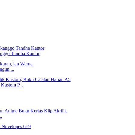
nggo Tandha Kantor
gun,...
 Kustom P...
..