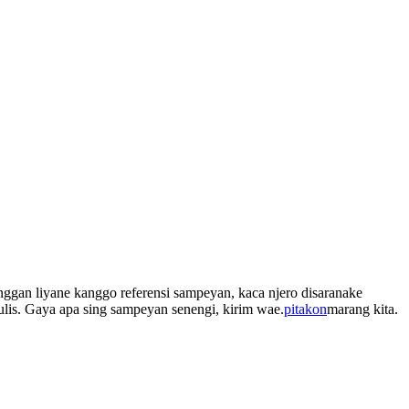
ggan liyane kanggo referensi sampeyan, kaca njero disaranake
nulis. Gaya apa sing sampeyan senengi, kirim wae.
pitakon
marang kita.