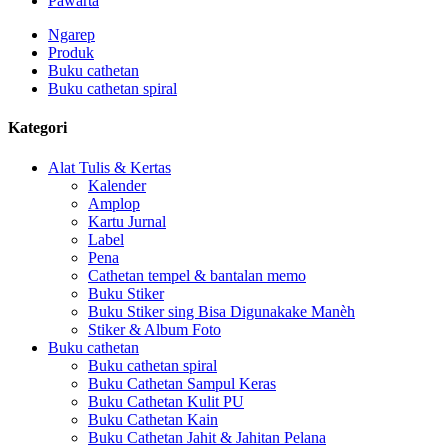
Pawarta
Ngarep
Produk
Buku cathetan
Buku cathetan spiral
Kategori
Alat Tulis & Kertas
Kalender
Amplop
Kartu Jurnal
Label
Pena
Cathetan tempel & bantalan memo
Buku Stiker
Buku Stiker sing Bisa Digunakake Manèh
Stiker & Album Foto
Buku cathetan
Buku cathetan spiral
Buku Cathetan Sampul Keras
Buku Cathetan Kulit PU
Buku Cathetan Kain
Buku Cathetan Jahit & Jahitan Pelana