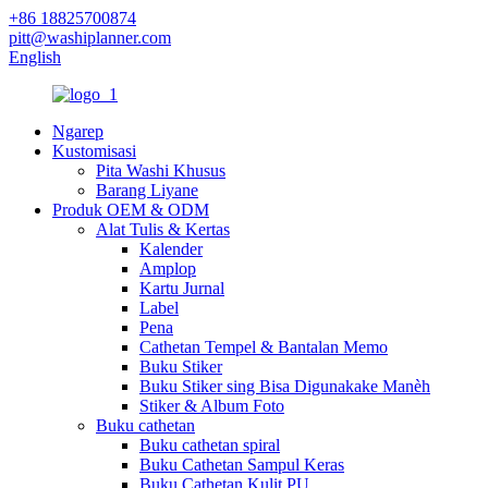
+86 18825700874
pitt@washiplanner.com
English
Ngarep
Kustomisasi
Pita Washi Khusus
Barang Liyane
Produk OEM & ODM
Alat Tulis & Kertas
Kalender
Amplop
Kartu Jurnal
Label
Pena
Cathetan Tempel & Bantalan Memo
Buku Stiker
Buku Stiker sing Bisa Digunakake Manèh
Stiker & Album Foto
Buku cathetan
Buku cathetan spiral
Buku Cathetan Sampul Keras
Buku Cathetan Kulit PU