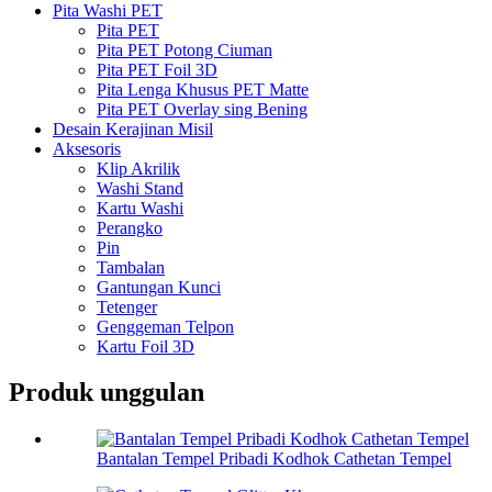
Pita Washi PET
Pita PET
Pita PET Potong Ciuman
Pita PET Foil 3D
Pita Lenga Khusus PET Matte
Pita PET Overlay sing Bening
Desain Kerajinan Misil
Aksesoris
Klip Akrilik
Washi Stand
Kartu Washi
Perangko
Pin
Tambalan
Gantungan Kunci
Tetenger
Genggeman Telpon
Kartu Foil 3D
Produk unggulan
Bantalan Tempel Pribadi Kodhok Cathetan Tempel