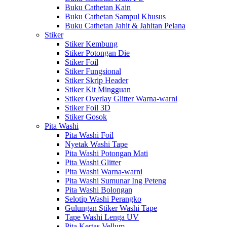
Buku Cathetan Kain
Buku Cathetan Sampul Khusus
Buku Cathetan Jahit & Jahitan Pelana
Stiker
Stiker Kembung
Stiker Potongan Die
Stiker Foil
Stiker Fungsional
Stiker Skrip Header
Stiker Kit Mingguan
Stiker Overlay Glitter Warna-warni
Stiker Foil 3D
Stiker Gosok
Pita Washi
Pita Washi Foil
Nyetak Washi Tape
Pita Washi Potongan Mati
Pita Washi Glitter
Pita Washi Warna-warni
Pita Washi Sumunar Ing Peteng
Pita Washi Bolongan
Selotip Washi Perangko
Gulungan Stiker Washi Tape
Tape Washi Lenga UV
Pita Kertas Vellum