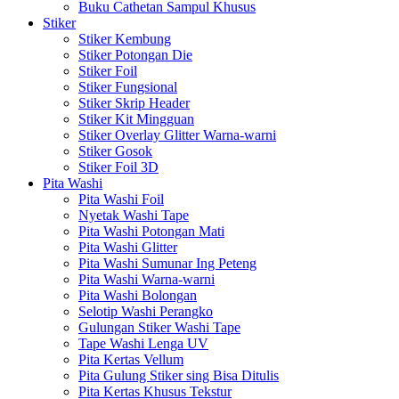
Buku Cathetan Sampul Khusus
Stiker
Stiker Kembung
Stiker Potongan Die
Stiker Foil
Stiker Fungsional
Stiker Skrip Header
Stiker Kit Mingguan
Stiker Overlay Glitter Warna-warni
Stiker Gosok
Stiker Foil 3D
Pita Washi
Pita Washi Foil
Nyetak Washi Tape
Pita Washi Potongan Mati
Pita Washi Glitter
Pita Washi Sumunar Ing Peteng
Pita Washi Warna-warni
Pita Washi Bolongan
Selotip Washi Perangko
Gulungan Stiker Washi Tape
Tape Washi Lenga UV
Pita Kertas Vellum
Pita Gulung Stiker sing Bisa Ditulis
Pita Kertas Khusus Tekstur