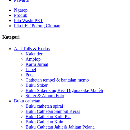
Pawarta
Ngarep
Produk
Pita Washi PET
Pita PET Potong Ciuman
Kategori
Alat Tulis & Kertas
Kalender
Amplop
Kartu Jurnal
Label
Pena
Cathetan tempel & bantalan memo
Buku Stiker
Buku Stiker sing Bisa Digunakake Manèh
Stiker & Album Foto
Buku cathetan
Buku cathetan spiral
Buku Cathetan Sampul Keras
Buku Cathetan Kulit PU
Buku Cathetan Kain
Buku Cathetan Jahit & Jahitan Pelana