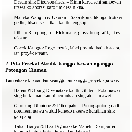
Desain sing Dipersonalisasi – Kirim karya seni sampeyan
utawa kolaborasi karo tim desain kita.
Maneka Wangun & Ukuran – Saka ikon cilik nganti stiker
gedhe, bisa disesuaikan kanthi lengkap.
Pilihan Rampungan – Efek matte, gloss, holografik, utawa
tekstur.
Cocok Kanggo: Logo merek, label produk, hadiah acara,
lan proyèk kreatif.
2. Pita Perekat Akrilik kanggo Kewan nganggo
Potongan Ciuman
Tambahake kilauan lan keanggunan kanggo proyek apa wae:
Bahan PET sing Disematake kanthi Glitter – Pola mawar
sing berkilauan kanthi permukaan sing alus lan awet.
Gampang Dipotong & Diterapake – Potong-potong dadi
potongan utawa wujud kanggo nggawe kerajinan sing
gampang.
Tahan Banyu & Bisa Digunakake Manèh – Sampurna
kanggo laptop, botol, jurnal, lan dekorasi.