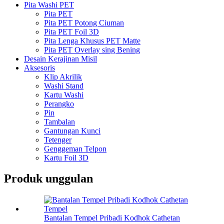
Pita Washi PET
Pita PET
Pita PET Potong Ciuman
Pita PET Foil 3D
Pita Lenga Khusus PET Matte
Pita PET Overlay sing Bening
Desain Kerajinan Misil
Aksesoris
Klip Akrilik
Washi Stand
Kartu Washi
Perangko
Pin
Tambalan
Gantungan Kunci
Tetenger
Genggeman Telpon
Kartu Foil 3D
Produk unggulan
Bantalan Tempel Pribadi Kodhok Cathetan